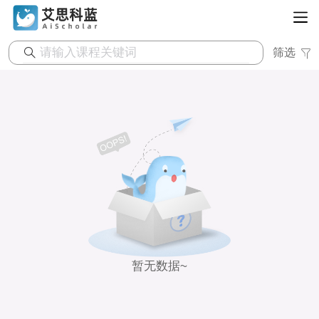
筛选
暂无数据~