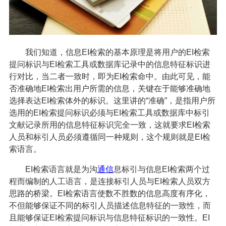
我们知道，信息EI检索的基本原理是将用户的EI检索
提问标识与EI检索工具或数据库记录中的信息特征标识进
行对比，当二者一致时，即为EI检索命中。由此可见，能
否准确地EI检索出用户所需的信息，关键在于能够准确地
选择表达EI检索体外的标识。这里讲的“准确”，是指用户所
选用的EI检索提问标识必须与EI检索工具或数据库中标引
文献记录所用的信息特征标识完全一致，这就要求EI检索
人员和标引人员必须遵循同一种规则，这个规则就是EI检
索语言。
EI检索语言就是为沟
通信
息标引与信息EI检索两个过
程而编制的人工语言，是连接标引人员与EI检索人员双方
思路的桥梁。EI检索语言使数不胜数的信息高度有序化，
不但能够保证不同的标引人员描述信息特征的一致性，而
且能够保证EI检索提问标识与信息特征标识的一致性。EI